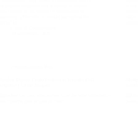
Communicate. Hoy vamos a desmitificar una de
compar
las grandes preguntas que te rondan la cabeza
te has
como dueño de un negocio o responsable de
result
marketing: ¿Necesito de verdad una aplicación
algún 
móvil? En…
llega
Come & Communicate
30 septiembre, 2025
Posicionamiento Web
Blindaje Digital: Cómo Proteger tu Web del SEO
Multip
Negativo y Evitar Ataques
market