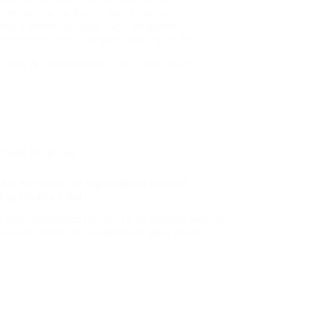
tes alguna noticia en LinkedIn, quizás hasta
 atrevido con un Reel… pero miras tus
ados y sientes un vacío. Hay “me gustas”,
comentario, pero tu negocio sigue igual. No
n…
Come & Communicate
20 agosto, 2025
Email Marketing
lica tus ventas con segmentación en email
ing efectiva y real