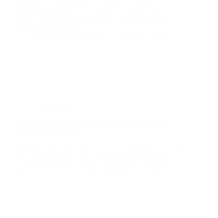
empresa. Lo compartes en LinkedIn. Creas un
Reel para Instagram. Y… grillos. Un par de “me
gusta”, quizás un comentario de tu equipo, pero tu
bandeja de entrada de…
Come & Communicate
13 octubre, 2025
Diseño Web
Estrategia de Rediseño Web 2025: Atrae Clientes y
Aumenta tus Ventas