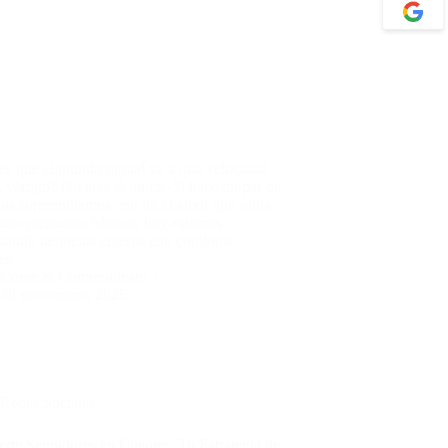
es que el mundo digital va a una velocidad
 vértigo? No eres el único. Si hace un par de
nos sorprendíamos con un chatbot que sabía
der preguntas básicas, hoy estamos
nando negocios enteros con copilotos
les.…
Come & Communicate
30 noviembre, 2025
Redes Sociales
rte Seguidores en Clientes: Tu Estrategia de