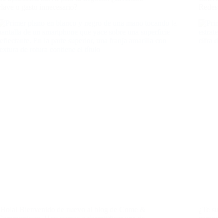
clave o gasto innecesario?
Redes
¡Hola! Bienvenido de nuevo al blog de Come &
¿Te su