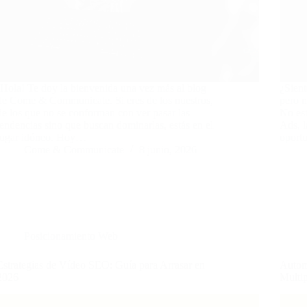
¡Hola! Te doy la bienvenida una vez más al blog
¿Sient
de Come & Communicate. Si eres de los nuestros,
pero n
de los que no se conforman con ver pasar las
No est
tendencias sino que buscan dominarlas, estás en el
Ads, l
lugar idóneo. Hoy…
oport
Come & Communicate
8 junio, 2026
Posicionamiento Web
Estrategias de Vídeo SEO: Guía para Arrasar en
Automa
2026
Multip