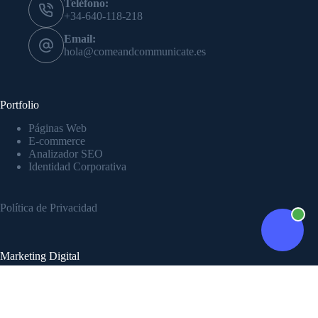
Teléfono:
+34-640-118-218
Email:
hola@comeandcommunicate.es
Portfolio
Páginas Web
E-commerce
Analizador SEO
Identidad Corporativa
Política de Privacidad
Marketing Digital
Marketing de Contenidos
Campañas de Pago (PPC)
Posicionamiento Web
Aumentar Reseñas Online