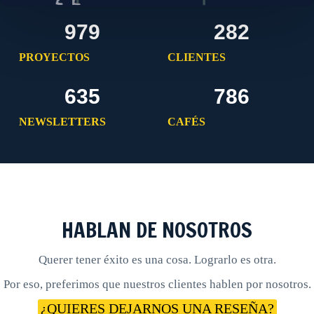
979
282
PROYECTOS
CLIENTES
635
786
NEWSLETTERS
CAFÉS
HABLAN DE NOSOTROS
Querer tener éxito es una cosa. Lograrlo es otra.
Por eso, preferimos que nuestros clientes hablen por nosotros.
¿QUIERES DEJARNOS UNA RESEÑA?