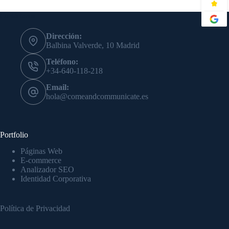
Contáctanos
Dirección:
Balbina Valverde, 10 Madrid
Teléfono:
+34-640-118-218
Email:
hola@comeandcommunicate.es
Portfolio
Páginas Web
E-commerce
Analizador SEO
Identidad Corporativa
Política de Privacidad