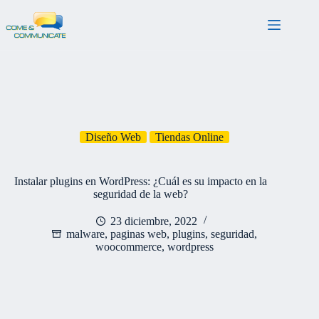
Saltar
al
contenido
Diseño Web
Tiendas Online
Instalar plugins en WordPress: ¿Cuál es su impacto en la
seguridad de la web?
23 diciembre, 2022
malware
,
paginas web
,
plugins
,
seguridad
,
woocommerce
,
wordpress