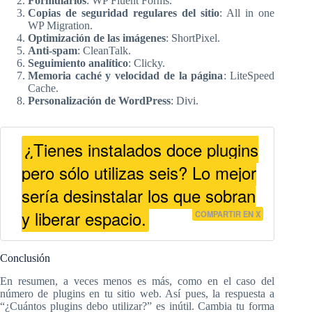
Formularios
: WP Fluent Forms.
Copias de seguridad regulares del sitio
: All in one
WP Migration.
Optimización de las imágenes
: ShortPixel.
Anti-spam
: CleanTalk.
Seguimiento analítico
: Clicky.
Memoria caché y velocidad de la página
: LiteSpeed
Cache.
Personalización de WordPress
: Divi.
¿Tienes instalados doce plugins
pero sólo utilizas seis? Lo mejor
sería desinstalar los que sobran
y liberar espacio.
COMPARTIR EN X
Conclusión
En resumen, a veces menos es más, como en el caso del
número de plugins en tu sitio web. Así pues, la respuesta a
“¿Cuántos plugins debo utilizar?” es inútil. Cambia tu forma